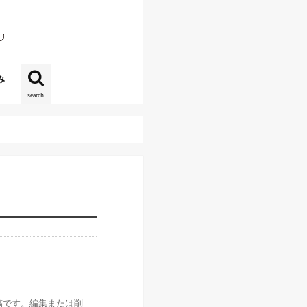
み
search
投稿です。編集または削