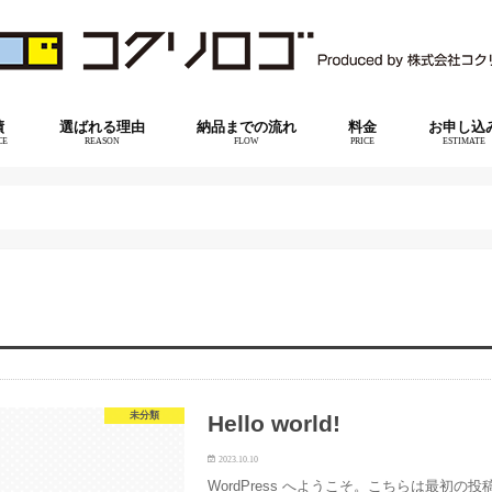
績
選ばれる理由
納品までの流れ
料金
お申し込
CE
REASON
FLOW
PRICE
ESTIMATE
未分類
Hello world!
2023.10.10
WordPress へようこそ。こちらは最初の